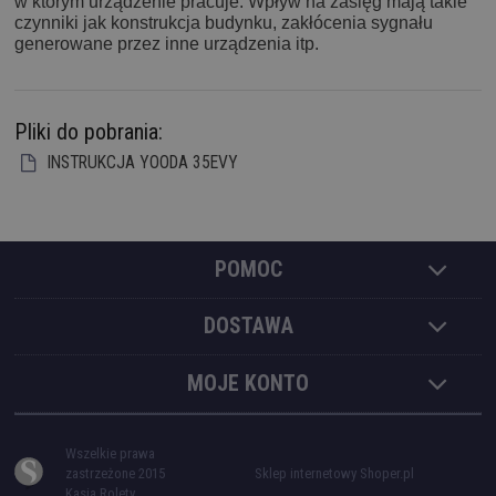
w którym urządzenie pracuje. Wpływ na zasięg mają takie
czynniki jak konstrukcja budynku, zakłócenia sygnału
generowane przez inne urządzenia itp.
Pliki do pobrania:
INSTRUKCJA YOODA 35EVY
POMOC
DOSTAWA
MOJE KONTO
Wszelkie prawa
zastrzeżone 2015
Sklep internetowy Shoper.pl
Kasia Rolety