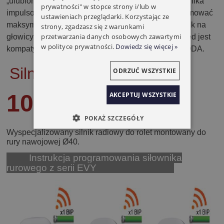
„ulubionej”.Istnieje możliwość podłączenia przełącznika
prywatności" w stopce strony i/lub w
impulsowego.Do każdego napędu można zaprogramować
ustawieniach przeglądarki. Korzystając ze
maksymalnie 20 nadajników.Posiada mikrowyłącznik na
strony, zgadzasz się z warunkami
przetwarzania danych osobowych zawartymi
głowicy ułatwiający programowanie nadajnika.Napęd jest
w polityce prywatności.
Dowiedz się więcej »
kompatybilny ze wszystkimi nadajnikami marki YOODA.
Silnik YOODA 35EVY
ODRZUĆ WSZYSTKIE
AKCEPTUJ WSZYSTKIE
10
NM
POKAŻ SZCZEGÓŁY
Wyspecjalizowany silnik radiowy do rolet montowany do
rury nawojowej Ø40.
Instrukcja programowania siłownika
rurowego z serii EVY