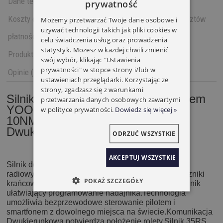
Dane techniczne
prywatność
Koszty dostawy
Cena nie zawiera ewentualnych kosztów
Możemy przetwarzać Twoje dane osobowe i
używać technologii takich jak pliki cookies w
płatności
celu świadczenia usług oraz prowadzenia
statystyk. Możesz w każdej chwili zmienić
Produkty powiązane
swój wybór, klikając "Ustawienia
prywatności" w stopce strony i/lub w
Opinie (1)
ustawieniach przeglądarki. Korzystając ze
strony, zgadzasz się z warunkami
Silnik do rolet z wbudowanym Radiem
przetwarzania danych osobowych zawartymi
YOODA 35RS
w polityce prywatności.
Dowiedz się więcej »
10NM/14obr.Komunikacja
Dwukierunkowa
ODRZUĆ WSZYSTKIE
AKCEPTUJ WSZYSTKIE
Silnik do rolet Yooda z wbudowanym odbiornikiem
radiowym.Seria 35 RS posiada mechaniczne wyłączniki
POKAŻ SZCZEGÓŁY
krańcowe.Dodatkowo siłownik posiada mikrowyłącznik
ułatwiający programowanie nadajnika.Technologia
umożliwia bezprzewodowe sterowanie pilotem i
smartfonem z dowolnego miejsca na świecie.Komunikacja
Dwukierunkowa potwierdza położenie rolety.Silnik 35RS