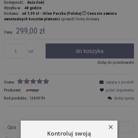
Dostępność:
duża ilość
Wysyłka w:
48 godzin
Dostawa:
od 7,99 zł
- Orlen Paczka
(Polska)
Cena nie zawiera
ewentualnych kosztów płatności
sprawdź formy dostawy
299,00 zł
Cena:
do koszyka
szt.
dodaj do przechowalni
Ocena:
zapytaj o produkt
Producent:
poleć znajomemu
dodaj opinię
Kod produktu:
1241017H
×
Opis
Kontroluj swoją