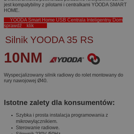
jest kompatybilny z pilotami i centralkami YOODA SMART
HOME.
YOODA Smart Home USB Centrala Inteligentny Dom
sprawdź klik
Silnik YOODA 35 RS
10
NM
Wyspecjalizowany silnik radiowy do rolet montowany do
rury nawojowej Ø40.
Istotne zalety dla konsumentów:
Szybka i prosta instalacja programowania z
mikrowyłącznikiem.
Sterowanie radiowe.
Siłownik 230V /50Hz