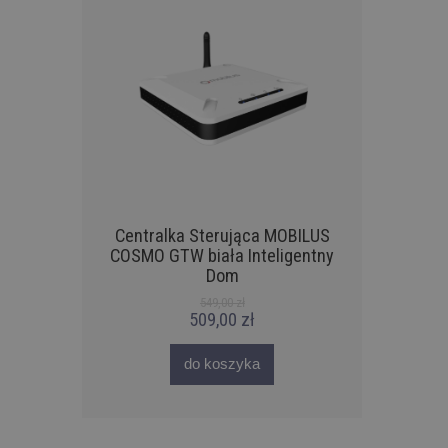
Centralka Sterująca MOBILUS
nałowa
COSMO GTW biała Inteligentny
let
Pilot 
Dom
k
549,00 zł
509,00 zł
do koszyka