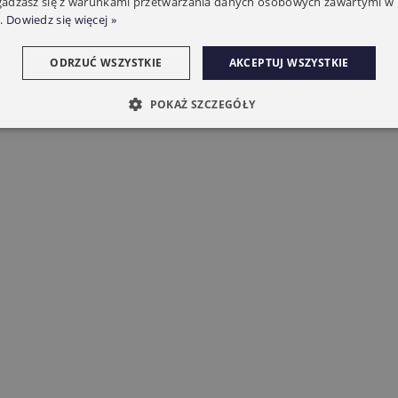
zgadzasz się z warunkami przetwarzania danych osobowych zawartymi w 
.
Dowiedz się więcej »
ODRZUĆ WSZYSTKIE
AKCEPTUJ WSZYSTKIE
POKAŻ SZCZEGÓŁY