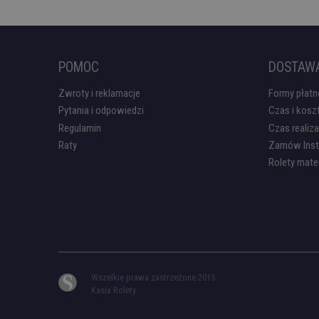
POMOC
DOSTAW
Zwroty i reklamacje
Formy płatn
Pytania i odpowiedzi
Czas i kosz
Regulamin
Czas realiz
Raty
Zamów Inst
Rolety mat
Wszelkie prawa zastrzeżone 2015
Kasia Rolety