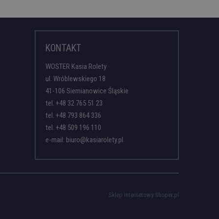
KONTAKT
WOSTER Kasia Rolety
ul. Wróblewskiego 18
41-106 Siemianowice Śląskie
tel.
+48 32 765 51 23
tel.
+48 793 864 336
tel.
+48 509 196 110
e-mail:
biuro@kasiarolety.pl
Sklep internetowy Shoper.pl