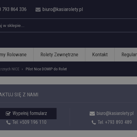
 793 864 336
biuro@kasiarolety.pl
amy Rolowane
Rolety Zewnętrzne
Kontakt
Regula
trznych NICE
›
Pilot Nice DOMIP do Rolet
KTUJ SIĘ Z NAMI
Wypełnij formularz
biuro@kasiarolety.pl
Tel. +509 196 110
Tel. +793 893 489