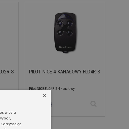
LO2R-S
PILOT NICE 4-KANAŁOWY FLO4R-S
Pilot NICE FLO4R-S 4 kanałowy
×
169,00 zł
es w celu
 wybór,
 Korzystając