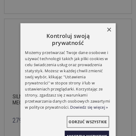
×
Kontroluj swoją
prywatność
Możemy przetwarzać Twoje dane osobowe i
używać technologii takich jak pliki cookies w
celu świadczenia usług oraz prowadzenia
statystyk. Możesz w każdej chwili zmienić
swój wybór, klikając "Ustawienia
prywatności" w stopce strony i/lub w
ustawieniach przeglądarki. Korzystając ze
strony, zgadzasz się z warunkami
SILNIK DO ROLET NICE TTGO 8NM Z RADIEM
przetwarzania danych osobowych zawartymi
MECHANICZNE KRAŃCÓWKI
w polityce prywatności.
Dowiedz się więcej »
279,00 zł
ODRZUĆ WSZYSTKIE