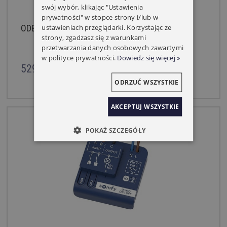
swój wybór, klikając "Ustawienia
prywatności" w stopce strony i/lub w
ustawieniach przeglądarki. Korzystając ze
ODBIORNIK RADIOWY SOMFY PLATINE RTS
strony, zgadzasz się z warunkami
przetwarzania danych osobowych zawartymi
w polityce prywatności.
Dowiedz się więcej »
529,00 zł
ODRZUĆ WSZYSTKIE
AKCEPTUJ WSZYSTKIE
POKAŻ SZCZEGÓŁY