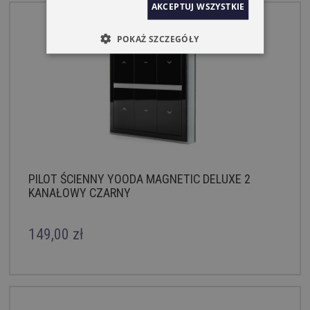
AKCEPTUJ WSZYSTKIE
POKAŻ SZCZEGÓŁY
PILOT ŚCIENNY YOODA MAGNETIC DELUXE 2
KANAŁOWY CZARNY
149,00 zł