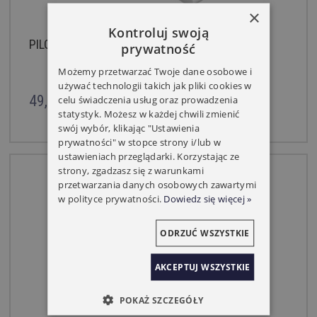
×
Kontroluj swoją
PILOT YOODA NEMO 1 KANAŁOWY
prywatność
Możemy przetwarzać Twoje dane osobowe i
używać technologii takich jak pliki cookies w
49,00 zł
celu świadczenia usług oraz prowadzenia
statystyk. Możesz w każdej chwili zmienić
swój wybór, klikając "Ustawienia
prywatności" w stopce strony i/lub w
ustawieniach przeglądarki. Korzystając ze
strony, zgadzasz się z warunkami
przetwarzania danych osobowych zawartymi
w polityce prywatności.
Dowiedz się więcej »
ODRZUĆ WSZYSTKIE
AKCEPTUJ WSZYSTKIE
POKAŻ SZCZEGÓŁY