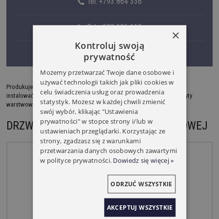
Tel. +793 864 336
Tel. +509 196 110
×
Kontroluj swoją
Tel. +793 893 489
prywatność
Możemy przetwarzać Twoje dane osobowe i
używać technologii takich jak pliki cookies w
Produkujemy drzwi serwisowe z płyty warstwowej 40mm. Drzwi można
celu świadczenia usług oraz prowadzenia
instalować w bramie uchylnej lub w magazynach, garażach i halach z płyty
statystyk. Możesz w każdej chwili zmienić
warstwowej.
swój wybór, klikając "Ustawienia
prywatności" w stopce strony i/lub w
DRZWI SERWISOWE Z PŁYTY WARSTWOWEJ
ustawieniach przeglądarki. Korzystając ze
strony, zgadzasz się z warunkami
przetwarzania danych osobowych zawartymi
w polityce prywatności.
Dowiedz się więcej »
ODRZUĆ WSZYSTKIE
AKCEPTUJ WSZYSTKIE