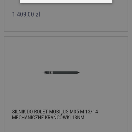
1 409,00 zł
SILNIK DO ROLET MOBILUS M35 M 13/14
MECHANICZNE KRAŃCÓWKI 13NM