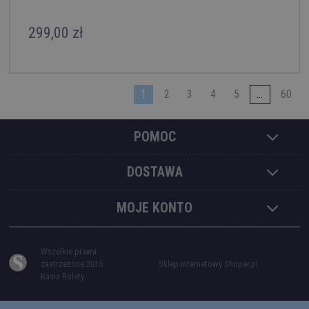
KRAŃCÓWKI
299,00 zł
1
2
3
4
5
...
60
POMOC
DOSTAWA
MOJE KONTO
Wszelkie prawa
zastrzeżone 2015
Sklep internetowy Shoper.pl
Kasia Rolety