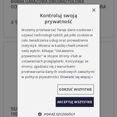
BRAMA GARAŻOWA DWUSKRZYDŁOWA
OCIEPLONA NA WYMIAR ZŁOTY DĄB – ROZWIERNA
×
40 MM
Kontroluj swoją
prywatność
4 959,00 zł
Możemy przetwarzać Twoje dane osobowe i
używać technologii takich jak pliki cookies w
celu świadczenia usług oraz prowadzenia
statystyk. Możesz w każdej chwili zmienić
swój wybór, klikając "Ustawienia
prywatności" w stopce strony i/lub w
ustawieniach przeglądarki. Korzystając ze
strony, zgadzasz się z warunkami
przetwarzania danych osobowych zawartymi
w polityce prywatności.
Dowiedz się więcej »
ODRZUĆ WSZYSTKIE
AKCEPTUJ WSZYSTKIE
SILNIK DO ROLET SOMFY ALTUS 60 RTS RADIO
100NM/12
POKAŻ SZCZEGÓŁY